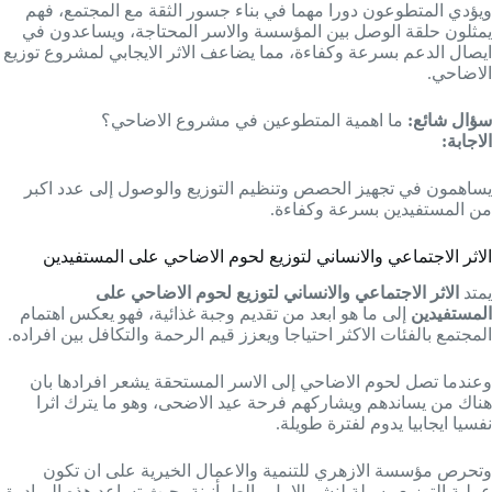
ويؤدي المتطوعون دورا مهما في بناء جسور الثقة مع المجتمع، فهم
يمثلون حلقة الوصل بين المؤسسة والاسر المحتاجة، ويساعدون في
ايصال الدعم بسرعة وكفاءة، مما يضاعف الاثر الايجابي لمشروع توزيع
الاضاحي.
سؤال شائع:
ما اهمية المتطوعين في مشروع الاضاحي؟
الاجابة:
يساهمون في تجهيز الحصص وتنظيم التوزيع والوصول إلى عدد اكبر
من المستفيدين بسرعة وكفاءة.
الاثر الاجتماعي والانساني لتوزيع لحوم الاضاحي على المستفيدين
يمتد
الاثر الاجتماعي والانساني لتوزيع لحوم الاضاحي على
المستفيدين
إلى ما هو ابعد من تقديم وجبة غذائية، فهو يعكس اهتمام
المجتمع بالفئات الاكثر احتياجا ويعزز قيم الرحمة والتكافل بين افراده.
وعندما تصل لحوم الاضاحي إلى الاسر المستحقة يشعر افرادها بان
هناك من يساندهم ويشاركهم فرحة عيد الاضحى، وهو ما يترك اثرا
نفسيا ايجابيا يدوم لفترة طويلة.
وتحرص مؤسسة الازهري للتنمية والاعمال الخيرية على ان تكون
عملية التوزيع وسيلة لنشر الامل والطمأنينة، حيث تساعد هذه المبادرة