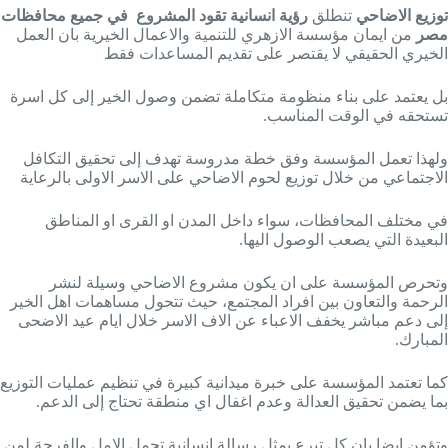
توزيع الاضاحي
تنطلق
رؤية انسانية تقود المشروع في جميع محافظات
مصر
من ايمان مؤسسة الازهري للتنمية والاعمال الخيرية بان العمل
الخيري الحقيقي لا يقتصر على تقديم المساعدات فقط
بل يعتمد على بناء منظومة متكاملة تضمن وصول الخير إلى كل اسرة
تستحقه في الوقت المناسب.
ولهذا تعمل المؤسسة وفق خطة مدروسة تهدف إلى تحقيق التكافل
الاجتماعي من خلال توزيع لحوم الاضاحي على الاسر الاولى بالرعاية
في مختلف المحافظات، سواء داخل المدن او القرى او المناطق
البعيدة التي يصعب الوصول اليها.
وتحرص المؤسسة على ان يكون مشروع الاضاحي وسيلة لنشر
الرحمة والتعاون بين افراد المجتمع، حيث تتحول مساهمات اهل الخير
إلى دعم مباشر يخفف الاعباء عن الاف الاسر خلال ايام عيد الاضحى
المبارك.
كما تعتمد المؤسسة على خبرة ميدانية كبيرة في تنظيم عمليات التوزيع
بما يضمن تحقيق العدالة وعدم اغفال اي منطقة تحتاج إلى الدعم.
وتؤمن ايضا بان كل تبرع يمثل رسالة انسانية تحمل الامل والفرحة لمن