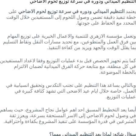
التنظيم الميداني ودوره في سرعة توزيع لحوم الاضاحي
يعتمد
التنظيم الميداني ودوره في سرعة توزيع لحوم الاضاحي
على
خطة تنفيذ دقيقة تضمن وصول اللحوم إلى المستفيدين خلال الوقت
المحدد مع الحفاظ على جودتها.
وتعمل مؤسسة الازهري للتنمية والاعمال الخيرية على توزيع المهام
بين فرق العمل والمتطوعين، مع تحديد مسارات النقل ونقاط التسليم
بما يقلل الوقت والجهد ويزيد من كفاءة التنفيذ.
كما يتم تجهيز الحصص قبل بدء عمليات التوزيع وفقا لاعداد المستفيدين
في كل منطقة، مع متابعة حركة الفرق الميدانية لضمان الالتزام
بالخطة الموضوعة.
وبالتالي يساعد هذا التنظيم على تجنب التكدس وتحقيق انسيابية في
العمل، خاصة خلال ايام عيد الاضحى التي تشهد كثافة كبيرة في
عمليات التوزيع.
أيضا يعد التخطيط المسبق احد اهم عوامل نجاح المشروع، حيث يساهم
في وصول لحوم الاضاحي إلى الاسر المستحقة بسرعة، ويعزز ثقة
المتبرعين في قدرة المؤسسة على تنفيذ المشروع بكفاءة واحترافية.
سؤال شائع:
لماذا يعد التنظيم الميداني مهما؟